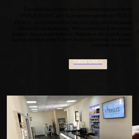
Ganz­heit­liches Fitness- & Gesund­heits­training in Ihrem
VITALIS
Zerbst
VITALIS
. Der Trainings­schwer­punkt im
Fitness- und Gesund­heits­studio
liegt auf pro­­fes­­sio­nell
betreu­tem Muskel­training. Wissen­schaft­liche Erkennt­nisse
belegen, dass eine gut trainierte Musku­latur die Grundvoraus­
setzung für einen fitten Körper ist und gleich­zeitig das Krank­
heits­risiko minimiert.
ÜBER UNS »