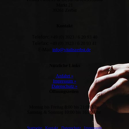
Markt 21
39261 Zerbst
Kontakt
Telefon:
+49 (0) 3923 / 6 20 93 40
Telefax:
+49 (0) 3923 / 6 20 93 41
E-Mail:
info@vitaliszerbst.de
Nützliche Links
Anfahrt »
Impressum »
Datenschutz »
Öffnungszeiten
Montag bis Freitag 8:00 bis 21:00 Uhr
Samstag & Sonntag 10:00 bis 16:00 Uhr
Startseite
|
Kontakt
|
Daten­schutz
|
Impressum