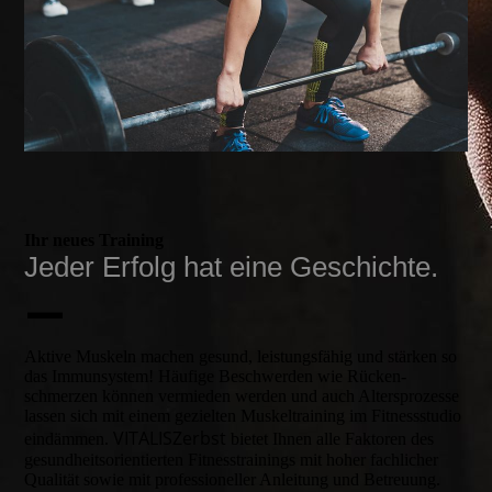
Ihr neues Training
Jeder Erfolg hat eine Geschichte.
—
Aktive Muskeln machen gesund, leistungs­fähig und stärken so
das Immun­system! Häufige Beschwer­den wie Rücken­
schmerzen können vermieden werden und auch Alters­prozesse
lassen sich mit einem geziel­ten Muskel­training im Fitness­studio
VITALIS
Zerbst
ein­dämmen.
bietet Ihnen alle Faktoren des
gesund­heits­orien­tierten Fitness­trainings mit hoher fach­licher
Quali­tät sowie mit professio­neller Anleitung und Betreu­ung.