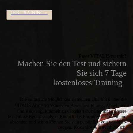
IHR TRAINING »
Passt VITALIS zu mir?
Machen Sie den Test und sichern
Sie sich 7 Tage
kostenloses
Training
Die einfachste Möglich­keit sich einen Über­blick über die
VITALIS
Angebote
aus den Bereichen Fitness, Abnehmen
und Rücken­gesund­heit zu verschaffen, bietet Ihnen unsere
kosten­lose Bedarfs­analyse. Einfach das Formular ausfüllen und
absenden und schon können Sie sich persön­lich von uns über­
zeugen. Kostenlos & Unverbindlich.