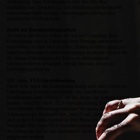
Aufenthalts, ihres Arbeitsplatzes oder des Orts des
mutmaßlichen Verstoßes zu. Das Beschwerderecht besteht
unbeschadet anderweitiger verwaltungsrechtlicher oder
gerichtlicher Rechtsbehelfe.
Recht auf Datenübertragbarkeit
Sie haben das Recht, Daten, die wir auf Grundlage Ihrer
Einwilligung oder in Erfüllung eines Vertrags automatisiert
verarbeiten, an sich oder an einen Dritten in einem gängigen,
maschinenlesbaren Format aushändigen zu lassen. Sofern Sie
die direkte Übertragung der Daten an einen anderen
Verantwortlichen verlangen, erfolgt dies nur, soweit es
technisch machbar ist.
SSL- bzw. TLS-Verschlüsselung
Diese Seite nutzt aus Sicherheitsgründen und zum Schutz der
Übertragung vertraulicher Inhalte, wie zum Beispiel
Bestellungen oder Anfragen, die Sie an uns als Seitenbetreiber
senden, eine SSL- bzw. TLS-Verschlüsselung. Eine
verschlüsselte Verbindung erkennen Sie daran, dass die
Adresszeile des Browsers von „http://“ auf „https://“ wechselt
und an dem Schloss-Symbol in Ihrer Browserzeile.
Wenn die SSL- bzw. TLS-Verschlüsselung aktiviert ist, können
die Daten, die Sie an uns übermitteln, nicht von Dritten
mitgelesen werden.