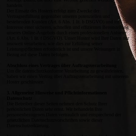
handeln.
Der Einsatz des Hosters erfolgt zum Zwecke der
Vertragserfüllung gegenüber unseren potenziellen und
bestehenden Kunden (Art. 6 Abs. 1 lit. b DSGVO) und im
Interesse einer sicheren, schnellen und effizienten Bereitstellung
unseres Online-Angebots durch einen professionellen Anbieter
(Art. 6 Abs. 1 lit. f DSGVO). Unser Hoster wird Ihre Daten nur
insoweit verarbeiten, wie dies zur Erfüllung seiner
Leistungspflichten erforderlich ist und unsere Weisungen in
Bezug auf diese Daten befolgen.
Abschluss eines Vertrages über Auftragsverarbeitung
Um die datenschutzkonforme Verarbeitung zu gewährleisten,
haben wir einen Vertrag über Auftragsverarbeitung mit unserem
Hoster geschlossen.
3. Allgemeine Hinweise und Pflichtinformationen
Datenschutz
Die Betreiber dieser Seiten nehmen den Schutz Ihrer
persönlichen Daten sehr ernst. Wir behandeln Ihre
personenbezogenen Daten vertraulich und entsprechend der
gesetzlichen Datenschutzvorschriften sowie dieser
Datenschutzerklärung.