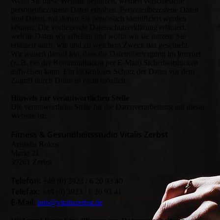
Wenn Sie diese Website benutzen, werden verschiedene
personenbezogene Daten erhoben. Personenbezogene Daten
sind Daten, mit denen Sie persönlich identifiziert werden
können. Die vorliegende Datenschutzerklärung erläutert,
welche Daten wir erheben und wofür wir sie nutzen. Sie
erläutert auch, wie und zu welchem Zweck das geschieht.
Wir weisen darauf hin, dass die Datenübertragung im Internet
(z. B. bei der Kommunikation per E-Mail) Sicherheitslücken
aufweisen kann. Ein lückenloser Schutz der Daten vor dem
Zugriff durch Dritte ist nicht möglich.
Hinweis zur verantwortlichen Stelle
Die verantwortliche Stelle für die Datenverarbeitung auf dieser
Website ist:
Fitness & Gesundheitsstudio Vitalis Zerbst
Aristidis Rokos
Markt 21
39261 Zerbst
Telefon:
+49 (0) 3923 / 6 20 93 40
Telefax:
+49 (0) 3923 / 6 20 93 41
E-Mail:
info@vitaliszerbst.de