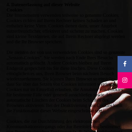
4. Datenerfassung auf dieser Website
Cookies
Die Internetseiten verwenden teilweise so genannte Cookies.
Cookies richten auf Ihrem Rechner keinen Schaden an und
enthalten keine Viren. Cookies dienen dazu, unser Angebot
nutzerfreundlicher, effektiver und sicherer zu machen. Cookies
sind kleine Textdateien, die auf Ihrem Rechner abgelegt werden
und die Ihr Browser speichert.
Die meisten der von uns verwendeten Cookies sind so genannte
„Session-Cookies“. Sie werden nach Ende Ihres Besuchs
automatisch gelöscht. Andere Cookies bleiben auf Ihrem
Endgerät gespeichert bis Sie diese löschen. Diese Cookies
ermöglichen es uns, Ihren Browser beim nächsten Besuch
wiederzuerkennen. Sie können Ihren Browser so einstellen,
dass Sie über das Setzen von Cookies informiert werden und
Cookies nur im Einzelfall erlauben, die Annahme von Cookies
für bestimmte Fälle oder generell ausschließen sowie das
automatische Löschen der Cookies beim Schließen des
Browsers aktivieren. Bei der Deaktivierung von Cookies kann
die Funktionalität dieser Website eingeschränkt sein.
Cookies, die zur Durchführung des elektronischen
Kommunikationsvorgangs oder zur Bereitstellung bestimmter,
von Ihnen erwünschter Funktionen (z. B. Warenkorbfunktion)