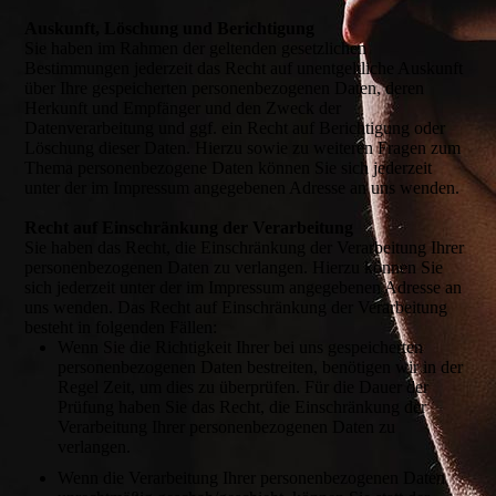
Auskunft, Löschung und Berichtigung
Sie haben im Rahmen der geltenden gesetzlichen
Bestimmungen jederzeit das Recht auf unentgeltliche Auskunft
über Ihre gespeicherten personenbezogenen Daten, deren
Herkunft und Empfänger und den Zweck der
Datenverarbeitung und ggf. ein Recht auf Berichtigung oder
Löschung dieser Daten. Hierzu sowie zu weiteren Fragen zum
Thema personenbezogene Daten können Sie sich jederzeit
unter der im Impressum angegebenen Adresse an uns wenden.
Recht auf Einschränkung der Verarbeitung
Sie haben das Recht, die Einschränkung der Verarbeitung Ihrer
personenbezogenen Daten zu verlangen. Hierzu können Sie
sich jederzeit unter der im Impressum angegebenen Adresse an
uns wenden. Das Recht auf Einschränkung der Verarbeitung
besteht in folgenden Fällen:
Wenn Sie die Richtigkeit Ihrer bei uns gespeicherten
personenbezogenen Daten bestreiten, benötigen wir in der
Regel Zeit, um dies zu überprüfen. Für die Dauer der
Prüfung haben Sie das Recht, die Einschränkung der
Verarbeitung Ihrer personenbezogenen Daten zu
verlangen.
Wenn die Verarbeitung Ihrer personenbezogenen Daten