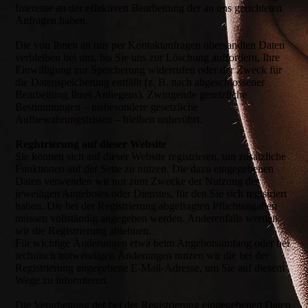
Interesse an der effektiven Bearbeitung der an uns gerichteten
Anfragen haben.
Die von Ihnen an uns per Kontaktanfragen übersandten Daten
verbleiben bei uns, bis Sie uns zur Löschung auffordern, Ihre
Einwilligung zur Speicherung widerrufen oder der Zweck für
die Datenspeicherung entfällt (z. B. nach abgeschlossener
Bearbeitung Ihres Anliegens). Zwingende gesetzliche
Bestimmungen – insbesondere gesetzliche
Aufbewahrungsfristen – bleiben unberührt.
Registrierung auf dieser Website
Sie können sich auf dieser Website registrieren, um zusätzliche
Funktionen auf der Seite zu nutzen. Die dazu eingegebenen
Daten verwenden wir nur zum Zwecke der Nutzung des
jeweiligen Angebotes oder Dienstes, für den Sie sich registriert
haben. Die bei der Registrierung abgefragten Pflichtangaben
müssen vollständig angegeben werden. Anderenfalls werden
wir die Registrierung ablehnen.
Für wichtige Änderungen etwa beim Angebotsumfang oder bei
technisch notwendigen Änderungen nutzen wir die bei der
Registrierung angegebene E-Mail-Adresse, um Sie auf diesem
Wege zu informieren.
Die Verarbeitung der bei der Registrierung eingegebenen Daten