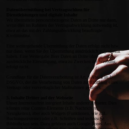
Datenübermittlung bei Vertragsschluss für
Dienstleistungen und digitale Inhalte
Wir übermitteln personenbezogene Daten an Dritte nur dann,
wenn dies im Rahmen der Vertragsabwicklung notwendig ist,
etwa an das mit der Zahlungsabwicklung beauftragte
Kreditinstitut.
Eine weitergehende Übermittlung der Daten erfolgt nicht bzw.
nur dann, wenn Sie der Übermittlung ausdrücklich zugestimmt
haben. Eine Weitergabe Ihrer Daten an Dritte ohne
ausdrückliche Einwilligung, etwa zu Zwecken der Werbung,
erfolgt nicht.
Grundlage für die Datenverarbeitung ist Art. 6 Abs. 1 lit. b
DSGVO, der die Verarbeitung von Daten zur Erfüllung eines
Vertrags oder vorvertraglicher Maßnahmen gestattet.
5. Inhalte Dritter auf der Webseite
Unser Internetauftritt integriert Inhalte anderer Anbieter. Dies
können reine Content-Elemente (z.B. Nachrichten,
Neuigkeiten), aber auch Widgets (Funktionen, wie z.B.
Buchungssysteme) oder z.B. Schriften und technische
Bibliotheken sein. Dazu gehören auch Google Fonts. Aus
technischen Gründen erfolgt dies, indem diese Inhalte vom