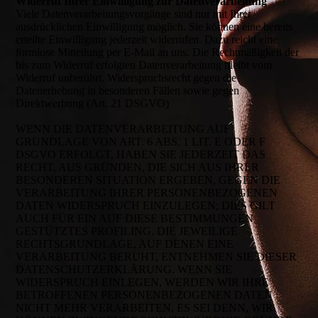
Widerruf Ihrer Einwilligung zur Datenverarbeitung
Viele Datenverarbeitungsvorgänge sind nur mit Ihrer
ausdrücklichen Einwilligung möglich. Sie können eine bereits
erteilte Einwilligung jederzeit widerrufen. Dazu reicht eine
formlose Mitteilung per E-Mail an uns. Die Rechtmäßigkeit der
bis zum Widerruf erfolgten Datenverarbeitung bleibt vom
Widerruf unberührt. Widerspruchsrecht gegen die
Datenerhebung in besonderen Fällen sowie gegen
Direktwerbung (Art. 21 DSGVO)
WENN DIE DATENVERARBEITUNG AUF
GRUNDLAGE VON ART. 6 ABS. 1 LIT. E ODER F
DSGVO ERFOLGT, HABEN SIE JEDERZEIT DAS
RECHT, AUS GRÜNDEN, DIE SICH AUS IHRER
BESONDEREN SITUATION ERGEBEN, GEGEN DIE
VERARBEITUNG IHRER PERSONENBEZOGENEN
DATEN WIDERSPRUCH EINZULEGEN; DIES GILT
AUCH FÜR EIN AUF DIESE BESTIMMUNGEN
GESTÜTZTES PROFILING. DIE JEWEILIGE
RECHTSGRUNDLAGE, AUF DENEN EINE
VERARBEITUNG BERUHT, ENTNEHMEN SIE DIESER
DATENSCHUTZERKLÄRUNG. WENN SIE
WIDERSPRUCH EINLEGEN, WERDEN WIR IHRE
BETROFFENEN PERSONENBEZOGENEN DATEN
NICHT MEHR VERARBEITEN, ES SEI DENN, WIR