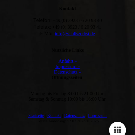
Kontakt
Telefon:
+49 (0) 3923 / 6 20 93 40
Telefax:
+49 (0) 3923 / 6 20 93 41
E-Mail:
info@vitaliszerbst.de
Nützliche Links
Anfahrt »
Impressum »
Datenschutz »
Öffnungszeiten
Montag bis Freitag 8:00 bis 21:00 Uhr
Samstag & Sonntag 10:00 bis 16:00 Uhr
Startseite
|
Kontakt
|
Daten­schutz
|
Impressum
Letzte Änderung: 17.03.2026 © 2026