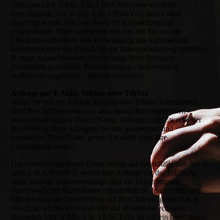
Anfragen (Art. 6 Abs. 1 lit. f DSGVO) oder auf Ihrer
Einwilligung (Art. 6 Abs. 1 lit. a DSGVO) sofern diese
abgefragt wurde. Die von Ihnen im Kontaktformular
eingegebenen Daten verbleiben bei uns, bis Sie uns zur
Löschung auffordern, Ihre Einwilligung zur Speicherung
widerrufen oder der Zweck für die Datenspeicherung entfällt (z.
B. nach abgeschlossener Bearbeitung Ihrer Anfrage).
Zwingende gesetzliche Bestimmungen – insbesondere
Aufbewahrungsfristen – bleiben unberührt.
Anfrage per E-Mail, Telefon oder Telefax
Wenn Sie uns per E-Mail, Telefon oder Telefax kontaktieren,
wird Ihre Anfrage inklusive aller daraus hervorgehenden
personenbezogenen Daten (Name, Anfrage) zum Zwecke der
Bearbeitung Ihres Anliegens bei uns gespeichert und
verarbeitet. Diese Daten geben wir nicht ohne Ihre
Einwilligung weiter.
Die Verarbeitung dieser Daten erfolgt auf Grundlage von Art. 6
Abs. 1 lit. b DSGVO, sofern Ihre Anfrage mit der Erfüllung
eines Vertrags zusammenhängt oder zur Durchführung
vorvertraglicher Maßnahmen erforderlich ist. In allen übrigen
Fällen beruht die Verarbeitung auf Ihrer Einwilligung (Art. 6
Abs. 1 lit. a DSGVO) und/oder auf unseren berechtigten
Interessen (Art. 6 Abs. 1 lit. f DSGVO), da wir ein berechtigtes