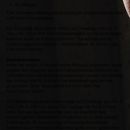
IP-Adresse
Eine Zusammenführung dieser Daten mit anderen Datenquellen
wird nicht vorgenommen.
Die Erfassung dieser Daten erfolgt auf Grundlage von Art. 6
Abs. 1 lit. f DSGVO. Der Websitebetreiber hat ein berechtigtes
Interesse an der technisch fehlerfreien Darstellung und der
Optimierung seiner Website – hierzu müssen die Server-Log-
Files erfasst werden.
Kontaktformular
Wenn Sie uns per Kontaktformular Anfragen zukommen lassen,
werden Ihre Angaben aus dem Anfrageformular inklusive der
von Ihnen dort angegebenen Kontaktdaten zwecks Bearbeitung
der Anfrage und für den Fall von Anschlussfragen bei uns
gespeichert. Diese Daten geben wir nicht ohne Ihre
Einwilligung weiter.
Die Verarbeitung dieser Daten erfolgt auf Grundlage von Art. 6
Abs. 1 lit. b DSGVO, sofern Ihre Anfrage mit der Erfüllung
eines Vertrags zusammenhängt oder zur Durchführung
vorvertraglicher Maßnahmen erforderlich ist. In allen übrigen
Fällen beruht die Verarbeitung auf unserem berechtigten
Interesse an der effektiven Bearbeitung der an uns gerichteten