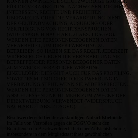
KÖNNEN ZWINGENDE SCHUTZWÜRDIGE GRÜNDE
FÜR DIE VERARBEITUNG NACHWEISEN, DIE IHRE
INTERESSEN, RECHTE UND FREIHEITEN
ÜBERWIEGEN ODER DIE VERARBEITUNG DIENT
DER GELTENDMACHUNG, AUSÜBUNG ODER
VERTEIDIGUNG VON RECHTSANSPRÜCHEN
(WIDERSPRUCH NACH ART. 21 ABS. 1 DSGVO).
WERDEN IHRE PERSONENBEZOGENEN DATEN
VERARBEITET, UM DIREKTWERBUNG ZU
BETREIBEN, SO HABEN SIE DAS RECHT, JEDERZEIT
WIDERSPRUCH GEGEN DIE VERARBEITUNG SIE
BETREFFENDER PERSONENBEZOGENER DATEN
ZUM ZWECKE DERARTIGER WERBUNG
EINZULEGEN; DIES GILT AUCH FÜR DAS PROFILING,
SOWEIT ES MIT SOLCHER DIREKTWERBUNG IN
VERBINDUNG STEHT. WENN SIE WIDERSPRECHEN,
WERDEN IHRE PERSONENBEZOGENEN DATEN
ANSCHLIESSEND NICHT MEHR ZUM ZWECKE DER
DIREKTWERBUNG VERWENDET (WIDERSPRUCH
NACH ART. 21 ABS. 2 DSGVO).
Beschwerderecht bei der zuständigen Aufsichtsbehörde
Im Falle von Verstößen gegen die DSGVO steht den
Betroffenen ein Beschwerderecht bei einer Aufsichtsbehörde,
insbesondere in dem Mitgliedstaat ihres gewöhnlichen