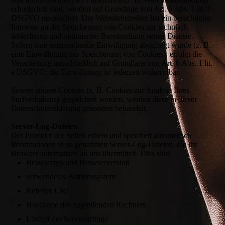
erforderlich sind, werden auf Grundlage von Art. 6 Abs. 1 lit. f
DSGVO gespeichert. Der Websitebetreiber hat ein berechtigtes
Interesse an der Speicherung von Cookies zur technisch
fehlerfreien und optimierten Bereitstellung seiner Dienste.
Sofern eine entsprechende Einwilligung abgefragt wurde (z. B.
eine Einwilligung zur Speicherung von Cookies), erfolgt die
Verarbeitung ausschließlich auf Grundlage von Art. 6 Abs. 1 lit.
a DSGVO; die Einwilligung ist jederzeit widerrufbar.
Soweit andere Cookies (z. B. Cookies zur Analyse Ihres
Surfverhaltens) gespeichert werden, werden diese in dieser
Datenschutzerklärung gesondert behandelt.
Server-Log-Dateien
Der Provider der Seiten erhebt und speichert automatisch
Informationen in so genannten Server-Log-Dateien, die Ihr
Browser automatisch an uns übermittelt. Dies sind:
Browsertyp und Browserversion
verwendetes Betriebssystem
Referrer URL
Hostname des zugreifenden Rechners
Uhrzeit der Serveranfrage