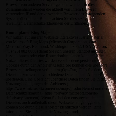
Browser von anderen Servern geladen werden. In diesem
Zusammenhang werden die aktuell von Ihrem Browser
verwendete IP und der verwendete Browser des anfragenden
Systems übermittelt. Bitte beachten Sie diesbezüglich die
jeweiligen Datenschutzerklärungen der Drittanbieter.
Routenplaner Bing Maps
Wir nutzen auf unserer Webseite interaktives Kartenmaterial
von Microsoft Bing Maps (Microsoft Corporation, One
Microsoft Way, Redmond, Washington 98052, USA. Telefon:
+1 (425) 882 8080) damit Sie sich unseren Standort anzeigen
lassen können oder eine Route dorthin planen können. Beim
Nutzen dieses Dienstes werden verschiedene persistente
Cookies durch den Anbieter gesetzt. Sie können dies über Ihre
Browsereinstellungen verhindern (Opt-Out). Falls Sie den
Dienst nutzen werden verschiedene Daten an den Anbieter
übertragen. Eine Übersicht über diese Daten finden Sie in den
Nutzungsbedingungen des Anbieters (
https://www.microsoft.com/en-us/maps/product/terms) und der
Datenschutzerklärung ( https://privacy.microsoft.com/de-
de/privacystatement). Wenn Sie bei den entsprechenden
Diensten, auch außerhalb dieser Webseite, eingeloggt sind,
können Sie durch diese Anbieter identifiziert werden. Bitte
informieren Sie sich über die Nutzungs- und