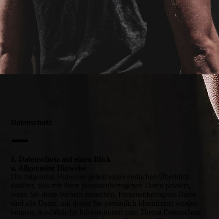
Datenschutz
—
1. Datenschutz auf einen Blick
a. Allgemeine Hinweise
Die folgenden Hinweise geben einen einfachen Überblick
darüber, was mit Ihren personenbezogenen Daten passiert,
wenn Sie diese Website besuchen. Personenbezogene Daten
sind alle Daten, mit denen Sie persönlich identifiziert werden
können. Ausführliche Informationen zum Thema Datenschutz