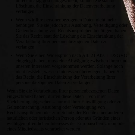
unrechtmäßig geschah/geschieht, können Sie statt der
Löschung die Einschränkung der Datenverarbeitung
verlangen.
Wenn wir Ihre personenbezogenen Daten nicht mehr
benötigen, Sie sie jedoch zur Ausübung, Verteidigung oder
Geltendmachung von Rechtsansprüchen benötigen, haben
Sie das Recht, statt der Löschung die Einschränkung der
Verarbeitung Ihrer personenbezogenen Daten zu
verlangen.
Wenn Sie einen Widerspruch nach Art. 21 Abs. 1 DSGVO
eingelegt haben, muss eine Abwägung zwischen Ihren und
unseren Interessen vorgenommen werden. Solange noch
nicht feststeht, wessen Interessen überwiegen, haben Sie
das Recht, die Einschränkung der Verarbeitung Ihrer
personenbezogenen Daten zu verlangen.
Wenn Sie die Verarbeitung Ihrer personenbezogenen Daten
eingeschränkt haben, dürfen diese Daten – von ihrer
Speicherung abgesehen – nur mit Ihrer Einwilligung oder zur
Geltendmachung, Ausübung oder Verteidigung von
Rechtsansprüchen oder zum Schutz der Rechte einer anderen
natürlichen oder juristischen Person oder aus Gründen eines
wichtigen öffentlichen Interesses der Europäischen Union oder
eines Mitgliedstaats verarbeitet werden.