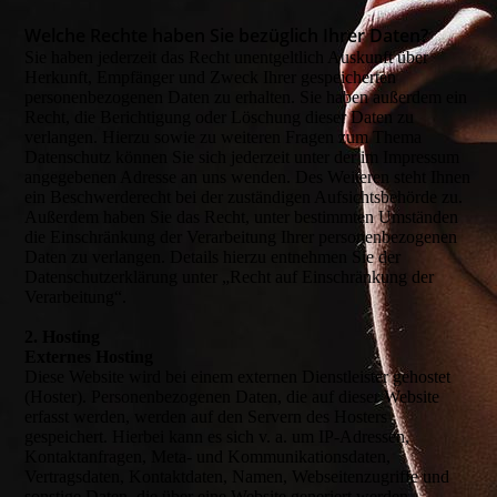
Welche Rechte haben Sie bezüglich Ihrer Daten?
Sie haben jederzeit das Recht unentgeltlich Auskunft über
Herkunft, Empfänger und Zweck Ihrer gespeicherten
personenbezogenen Daten zu erhalten. Sie haben außerdem ein
Recht, die Berichtigung oder Löschung dieser Daten zu
verlangen. Hierzu sowie zu weiteren Fragen zum Thema
Datenschutz können Sie sich jederzeit unter der im Impressum
angegebenen Adresse an uns wenden. Des Weiteren steht Ihnen
ein Beschwerderecht bei der zuständigen Aufsichtsbehörde zu.
Außerdem haben Sie das Recht, unter bestimmten Umständen
die Einschränkung der Verarbeitung Ihrer personenbezogenen
Daten zu verlangen. Details hierzu entnehmen Sie der
Datenschutzerklärung unter „Recht auf Einschränkung der
Verarbeitung“.
2. Hosting
Externes Hosting
Diese Website wird bei einem externen Dienstleister gehostet
(Hoster). Personenbezogenen Daten, die auf dieser Website
erfasst werden, werden auf den Servern des Hosters
gespeichert. Hierbei kann es sich v. a. um IP-Adressen,
Kontaktanfragen, Meta- und Kommunikationsdaten,
Vertragsdaten, Kontaktdaten, Namen, Webseitenzugriffe und
sonstige Daten, die über eine Website generiert werden,