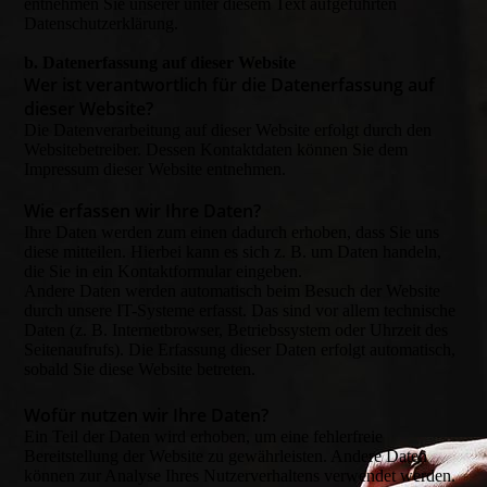
entnehmen Sie unserer unter diesem Text aufgeführten
Datenschutzerklärung.
b. Datenerfassung auf dieser Website
Wer ist verantwortlich für die Datenerfassung auf
dieser Website?
Die Datenverarbeitung auf dieser Website erfolgt durch den
Websitebetreiber. Dessen Kontaktdaten können Sie dem
Impressum dieser Website entnehmen.
Wie erfassen wir Ihre Daten?
Ihre Daten werden zum einen dadurch erhoben, dass Sie uns
diese mitteilen. Hierbei kann es sich z. B. um Daten handeln,
die Sie in ein Kontaktformular eingeben.
Andere Daten werden automatisch beim Besuch der Website
durch unsere IT-Systeme erfasst. Das sind vor allem technische
Daten (z. B. Internetbrowser, Betriebssystem oder Uhrzeit des
Seitenaufrufs). Die Erfassung dieser Daten erfolgt automatisch,
sobald Sie diese Website betreten.
Wofür nutzen wir Ihre Daten?
Ein Teil der Daten wird erhoben, um eine fehlerfreie
Bereitstellung der Website zu gewährleisten. Andere Daten
können zur Analyse Ihres Nutzerverhaltens verwendet werden.