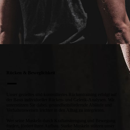
Rücken & Beweg­lich­keit
—
Unser gezieltes und kontrol­liertes Rücken­training erfolgt auf
der Basis indivi­dueller Rücken- und Gelenk-Analysen. Wir
unter­stützen Sie dabei, gesund­heits­fördernde Abläufe und
Verhaltens­weisen leichter in den Alltag zu integrieren.
Wer seine Muskeln durch Kraft­anstrengung und Bewegung
fordert, fördert ihren Aufbau. Starke Muskeln stützen unser