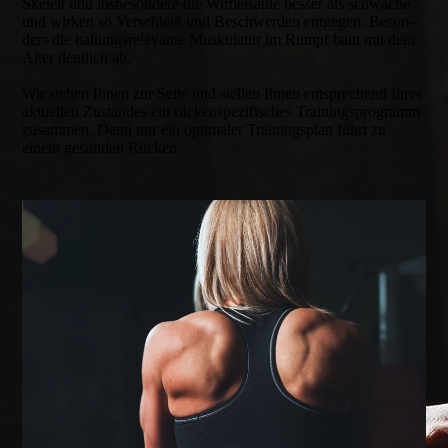
Skelett und insbeson­dere die Wirbel­säule besser als schwache
und wirken so Verschleiß und Beschwerden entgegen. Beson­
ders die haltungs­relevante Musku­latur im Rumpf baut mit dem
Alter deutlich ab.
Wir stehen Ihnen zur Seite und stellen Ihnen entsprechend Ihres
aktuellen Zustandes ein rücken­spezifisches Trainings­programm
zusammen. Denn nur ein optimaler Trainings­plan führt zu
einem gesunden Rücken.