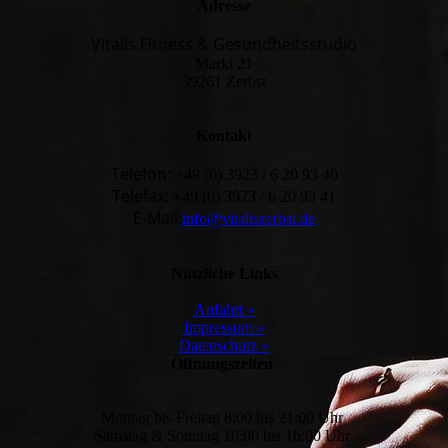
Adresse
Vitalis Fitness & Gesundheitsstudio
Markt 21
39261 Zerbst
Kontakt
Telefon:
+49 (0) 3923 / 6 20 93 40
Telefax:
+49 (0) 3923 / 6 20 93 41
E-Mail:
info@vitaliszerbst.de
Nützliche Links
Anfahrt »
Impressum »
Datenschutz »
Öffnungszeiten
Montag bis Freitag 8:00 bis 21:00 Uhr
Samstag & Sonntag 10:00 bis 16:00 Uhr