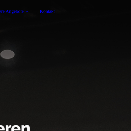
re Angebote
Kontakt