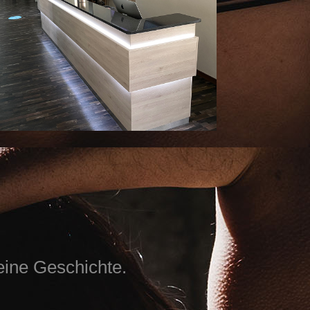
 eine Geschichte.