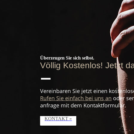
Überzeugen Sie sich selbst.
Völlig Kostenlos! Jetzt 
—
Verein­baren Sie jetzt einen kosten­los
Rufen Sie einfach bei uns an
oder sen
anfrage mit dem Kontakt­formular.
KONTAKT »